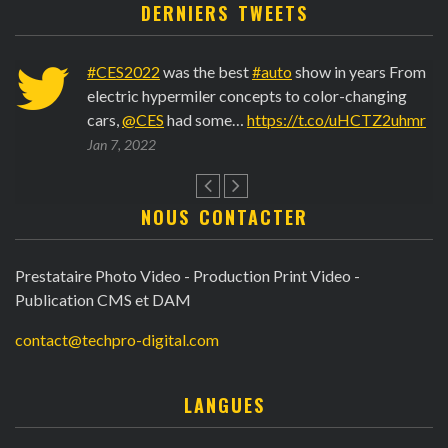
DERNIERS TWEETS
6
#CES2022
was the best
#auto
show in years From
electric hypermiler concepts to color-changing
cars,
@CES
had some…
https://t.co/uHCTZ2uhmr
Jan 7, 2022
NOUS CONTACTER
Prestataire Photo Video - Production Print Video -
Publication CMS et DAM
contact@techpro-digital.com
LANGUES