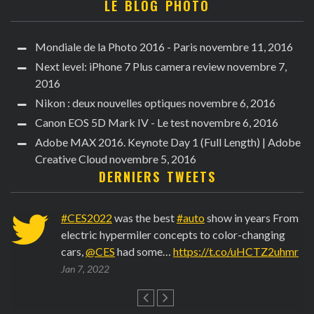
LE BLOG PHOTO
Mondiale de la Photo 2016 - Paris
novembre 11, 2016
Next level: iPhone 7 Plus camera review
novembre 7,
2016
Nikon : deux nouvelles optiques
novembre 6, 2016
Canon EOS 5D Mark IV - Le test
novembre 6, 2016
Adobe MAX 2016. Keynote Day 1 (Full Length) | Adobe
Creative Cloud
novembre 5, 2016
DERNIERS TWEETS
6
#CES2022
was the best
#auto
show in years From
electric hypermiler concepts to color-changing
cars,
@CES
had some…
https://t.co/uHCTZ2uhmr
Jan 7, 2022